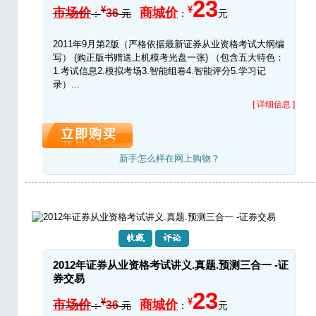
23
¥
¥
市场价
商城价
36
：
元
：
元
2011年9月第2版（严格依据最新证券从业资格考试大纲编
写） (购正版书赠送上机模考光盘一张) （包含五大特色：
1.考试信息2.模拟考场3.智能组卷4.智能评分5.学习记
录）...
[ 详细信息 ]
新手怎么样在网上购物？
2012年证券从业资格考试讲义.真题.预测三合一 -证
券交易
23
¥
¥
市场价
商城价
36
：
元
：
元