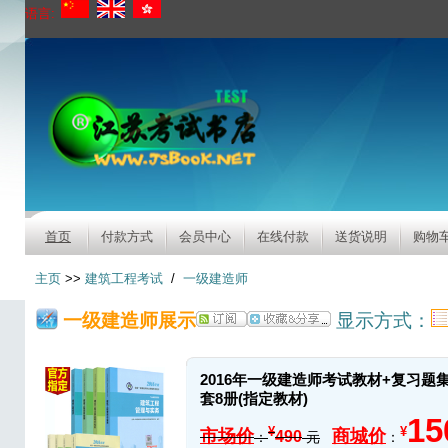
语言:
首页
付款方式
会员中心
在线付款
送货说明
购物
主页
>>
建筑工程考试
/
一级建造师
一级建造师展示
显示方式：
2016年一级建造师考试教材+复习题
套8册(指定教材)
15
¥
¥
市场价
商城价
490
：
元
：