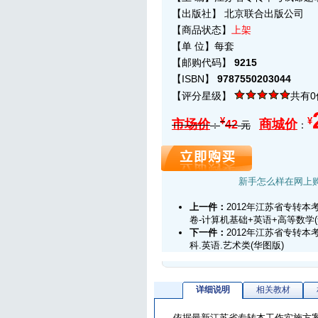
【出版社】
北京联合出版公司
【商品状态】
上架
【单 位】每套
【邮购代码】
9215
【ISBN】
9787550203044
【评分星级】
共有
¥
¥
市场价
商城价
42
：
元
：
新手怎么样在网上
上一件：
2012年江苏省专转本
卷-计算机基础+英语+高等数学
下一件：
2012年江苏省专转本
科.英语.艺术类(华图版)
详细说明
相关教材
依据最新江苏省专转本工作实施方