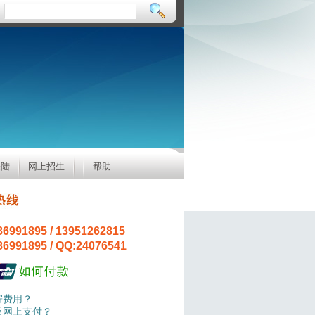
登陆
网上招生
帮助
991895 / 13951262815
991895 / QQ:24076541
寄费用？
及网上支付？