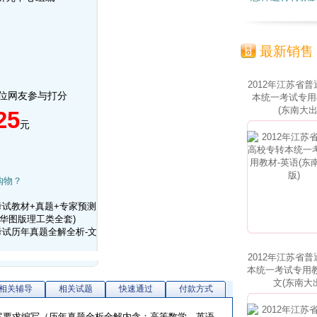
最新销售
2012年江苏省
0位网友参与打分
本统一考试专用
(东南大出
25
元
购物？
考试教材+真题+专家预测
(华图版理工类全套)
考试历年真题全解全析-文
2012年江苏省
本统一考试专用教
文(东南大
相关辅导
相关试题
快速通过
付款方式
案要求编写（历年真题全析全解内含：高等数学，英语，