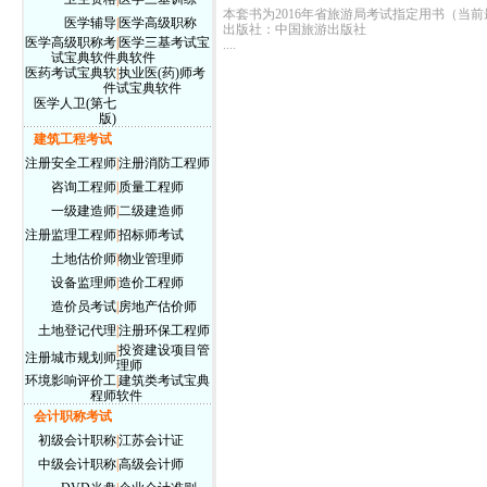
本套书为2016年省旅游局考试指定用书（当
医学辅导
|
医学高级职称
出版社：中国旅游出版社
医学高级职称考
|
医学三基考试宝
....
试宝典软件
典软件
医药考试宝典软
|
执业医(药)师考
件
试宝典软件
医学人卫(第七
版)
建筑工程考试
注册安全工程师
|
注册消防工程师
咨询工程师
|
质量工程师
一级建造师
|
二级建造师
注册监理工程师
|
招标师考试
土地估价师
|
物业管理师
设备监理师
|
造价工程师
造价员考试
|
房地产估价师
土地登记代理
|
注册环保工程师
|
投资建设项目管
注册城市规划师
理师
环境影响评价工
|
建筑类考试宝典
程师
软件
会计职称考试
初级会计职称
|
江苏会计证
中级会计职称
|
高级会计师