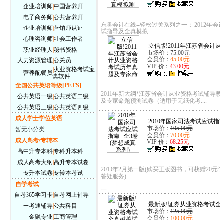
企业培训师
|
中国营养师
电子商务师
|
公共营养师
东奥会计在线--轻松过关系列之一： 2012年
企业培训师
|
营销师认证
试指导及全真模拟....
心理咨询师
|
社会工作者
立信版!2011年江苏省会计从
职业经理人
|
秘书资格
市场价：
75.00元
会员价：
45.00元
人力资源管理
|
公关员
VIP 价：
43.00元
|
执业资格考试宝
营养配餐员
典软件
全国公共英语等级[PETS]
2011年新大纲*江苏省会计从业资格考试辅导
公共英语一级
|
公共英语二级
及专家命题预测试卷（适用于无纸化考....
公共英语三级
|
公共英语四级
成人学士学位英语
2010年国家司法考试应试指南
市场价：
105.00元
暂无小分类
会员价：
70.00元
成人高考/专转本
VIP 价：
68.25元
高中升专本科
|
专科升本科
成人高考大纲
|
高升专本试卷
2010年2月第一版(购买正版图书，可获赠20
专升本试卷
|
专转本考试
答疑服务)
自学考试
一、....
自考365学习卡
|
自考网上辅导
最新版!证券从业资格考试全
一考通辅导
|
公共科目
市场价：
125.00元
金融专业
|
工商管理
会员价：
100.00元