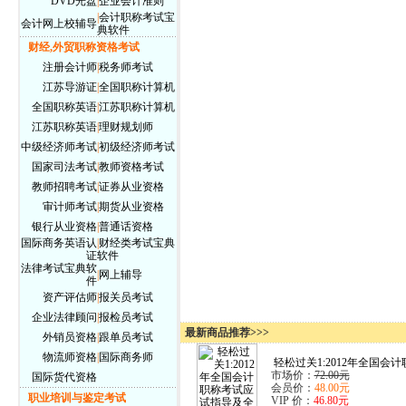
DVD光盘
|
企业会计准则
|
会计职称考试宝
会计网上校辅导
典软件
财经,外贸职称资格考试
注册会计师
|
税务师考试
江苏导游证
|
全国职称计算机
全国职称英语
|
江苏职称计算机
江苏职称英语
|
理财规划师
中级经济师考试
|
初级经济师考试
国家司法考试
|
教师资格考试
教师招聘考试
|
证券从业资格
审计师考试
|
期货从业资格
银行从业资格
|
普通话资格
国际商务英语认
|
财经类考试宝典
证
软件
法律考试宝典软
|
网上辅导
件
资产评估师
|
报关员考试
企业法律顾问
|
报检员考试
最新商品推荐>>>
外销员资格
|
跟单员考试
物流师资格
|
国际商务师
轻松过关1:2012年全国会计职
市场价：
72.00元
国际货代资格
会员价：
48.00元
职业培训与鉴定考试
VIP 价：
46.80元