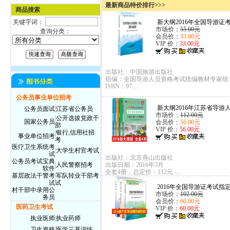
最新商品特价排行>>>
商品搜索
关键字词：
新大纲2016年全国导游证考
市场价：
55.00元
查询分类：
会员价：
33.00元
VIP 价：
33.00元
出版社：中国旅游出版社
组编：全国导游人员资格考试统编教材专家组
ISBN：97....
公务员事业单位招考
新大纲2016年江苏省导游人
公务员面试
|
江苏省公务员
市场价：
112.00元
|
公开选拔党政干
国家公务员
会员价：
56.00元
部
VIP 价：
56.00元
|
银行,信用社招
事业单位招考
考
医疗卫生系统考
|
大学生村官考试
试
出版社：北京燕山出版社
公务员考试宝典
|
人民警察招考
出版日期：2016年3月
软件
全套4册，总定价：112元 ....
基层政法干警考
|
军队转业干部考
试
试
2016年全国导游证考试指定
村干部中录用公
市场价：
102.00元
务员
会员价：
60.00元
医药卫生考试
VIP 价：
60.00元
执业医师
|
执业药师
卫生资格
|
医学三基训练