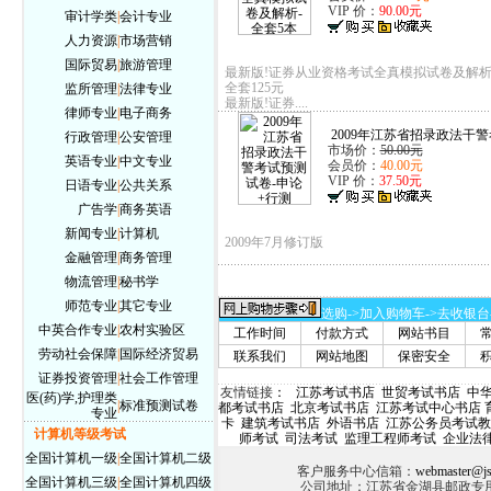
VIP 价：
90.00元
审计学类
|
会计专业
人力资源
|
市场营销
国际贸易
|
旅游管理
最新版!证券从业资格考试全真模拟试卷及解析
全套125元
监所管理
|
法律专业
最新版!证券....
律师专业
|
电子商务
2009年江苏省招录政法干警考
行政管理
|
公安管理
市场价：
50.00元
英语专业
|
中文专业
会员价：
40.00元
VIP 价：
37.50元
日语专业
|
公共关系
广告学
|
商务英语
新闻专业
|
计算机
2009年7月修订版
金融管理
|
商务管理
物流管理
|
秘书学
师范专业
|
其它专业
选购->加入购物车->去收银台
中英合作专业
|
农村实验区
工作时间
付款方式
网站书目
劳动社会保障
|
国际经济贸易
联系我们
网站地图
保密安全
证券投资管理
|
社会工作管理
友情链接
：
江苏考试书店
世贸考试书店
中
医(药)学,护理类
|
标准预测试卷
都考试书店
北京考试书店
江苏考试中心书店
专业
卡
建筑考试书店
外语书店
江苏公务员考试教
计算机等级考试
师考试
司法考试
监理工程师考试
企业法
全国计算机一级
|
全国计算机二级
客户服务中心信箱：
webmaster@js
全国计算机三级
|
全国计算机四级
公司地址：江苏省金湖县邮政专用信箱