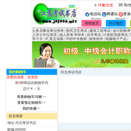
电信站
网通站
香港
公务员事业单位招考
|
医药卫生考试
|
建筑工程考试
|
会计职称考
人学士学位英语
|
成人高考/专转本
|
自学考试
|
计算机等级考试
|
学习卡
|
中,英文词典
|
中职中专教材
|
财务软件
|
电脑电子产品
|
我的购物车
河北考试书店
亲爱的游客，欢迎您
有
0
种商品在购物车内
总计￥：
元
查看购物车/结帐>>
查看预定购物车>>
我的收藏>>
联系商家
地址:河北考试书店
邮编:000000