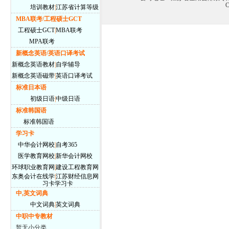
C
培训教材
|
江苏省计算等级
MBA联考/工程硕士GCT
工程硕士GCT
|
MBA联考
MPA联考
新概念英语/英语口译考试
新概念英语教材
|
自学辅导
新概念英语磁带
|
英语口译考试
标准日本语
初级日语
|
中级日语
标准韩国语
标准韩国语
学习卡
中华会计网校
|
自考365
医学教育网校
|
新华会计网校
环球职业教育网
|
建设工程教育网
东奥会计在线学
|
江苏财经信息网
习卡
学习卡
中,英文词典
中文词典
|
英文词典
中职中专教材
暂无小分类