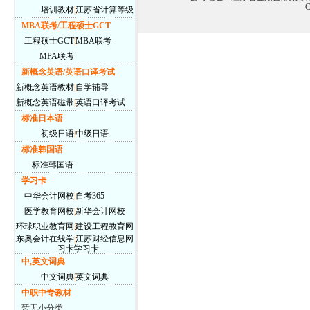
C
培训教材
|
江苏省计算等级
MBA联考/工程硕士GCT
工程硕士GCT
|
MBA联考
MPA联考
新概念英语/英语口译考试
新概念英语教材
|
自学辅导
新概念英语磁带
|
英语口译考试
标准日本语
初级日语
|
中级日语
标准韩国语
标准韩国语
学习卡
中华会计网校
|
自考365
医学教育网校
|
新华会计网校
环球职业教育网
|
建设工程教育网
东奥会计在线学
|
江苏财经信息网
习卡
学习卡
中,英文词典
中文词典
|
英文词典
中职中专教材
暂无小分类