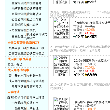
企业培训师
|
中国营养师
电子商务师
|
公共营养师
东奥会计在线--轻松过关系列之一： 2012年
企业培训师
|
营销师认证
试指导及全真模拟....
心理咨询师
|
社会工作者
立信版!2011年江苏省会计从
职业经理人
|
秘书资格
市场价：
75.00元
会员价：
45.00元
人力资源管理
|
公关员
VIP 价：
43.00元
|
执业资格考试宝
营养配餐员
典软件
全国公共英语等级[PETS]
2011年新大纲*江苏省会计从业资格考试辅导
公共英语一级
|
公共英语二级
及专家命题预测试卷（适用于无纸化考....
公共英语三级
|
公共英语四级
成人学士学位英语
2010年国家司法考试应试指南
市场价：
105.00元
暂无小分类
会员价：
70.00元
成人高考/专转本
VIP 价：
68.25元
高中升专本科
|
专科升本科
成人高考大纲
|
高升专本试卷
2010年2月第一版(购买正版图书，可获赠20
专升本试卷
|
专转本考试
答疑服务)
自学考试
一、....
自考365学习卡
|
自考网上辅导
最新版!证券从业资格考试全
一考通辅导
|
公共科目
市场价：
125.00元
金融专业
|
工商管理
会员价：
100.00元