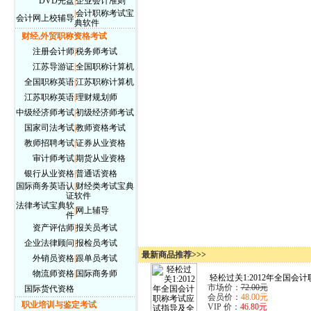
DVD光盘
|
企业会计准则
|
会计职称考试宝
会计网上校辅导
典软件
财经,外贸职称资格考试
注册会计师
|
税务师考试
江苏导游证
|
全国职称计算机
全国职称英语
|
江苏职称计算机
江苏职称英语
|
理财规划师
中级经济师考试
|
初级经济师考试
国家司法考试
|
教师资格考试
教师招聘考试
|
证券从业资格
审计师考试
|
期货从业资格
银行从业资格
|
普通话资格
国际商务英语认
|
财经类考试宝典
证
软件
法律考试宝典软
|
网上辅导
件
资产评估师
|
报关员考试
企业法律顾问
|
报检员考试
最新商品推荐>>>
外销员资格
|
跟单员考试
物流师资格
|
国际商务师
轻松过关1:2012年全国会计职
市场价：
72.00元
国际货代资格
会员价：
48.00元
职业培训与鉴定考试
VIP 价：
46.80元