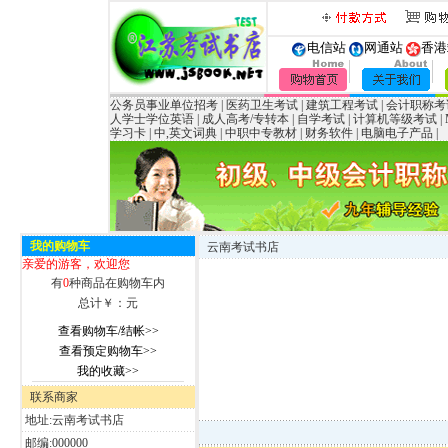
电信站
网通站
香港
公务员事业单位招考
|
医药卫生考试
|
建筑工程考试
|
会计职称考
人学士学位英语
|
成人高考/专转本
|
自学考试
|
计算机等级考试
|
学习卡
|
中,英文词典
|
中职中专教材
|
财务软件
|
电脑电子产品
|
我的购物车
云南考试书店
亲爱的游客，欢迎您
有
0
种商品在购物车内
总计￥：
元
查看购物车/结帐>>
查看预定购物车>>
我的收藏>>
联系商家
地址:云南考试书店
邮编:000000