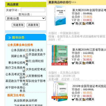
最新商品特价排行>>>
商品搜索
关键字词：
新大纲2016年全国导游证考
市场价：
55.00元
查询分类：
会员价：
33.00元
VIP 价：
33.00元
出版社：中国旅游出版社
组编：全国导游人员资格考试统编教材专家组
ISBN：97....
公务员事业单位招考
新大纲2016年江苏省导游人
公务员面试
|
江苏省公务员
市场价：
112.00元
|
公开选拔党政干
国家公务员
会员价：
56.00元
部
VIP 价：
56.00元
|
银行,信用社招
事业单位招考
考
医疗卫生系统考
|
大学生村官考试
试
出版社：北京燕山出版社
公务员考试宝典
|
人民警察招考
出版日期：2016年3月
软件
全套4册，总定价：112元 ....
基层政法干警考
|
军队转业干部考
试
试
2016年全国导游证考试指定
村干部中录用公
市场价：
102.00元
务员
会员价：
60.00元
医药卫生考试
VIP 价：
60.00元
执业医师
|
执业药师
卫生资格
|
医学三基训练