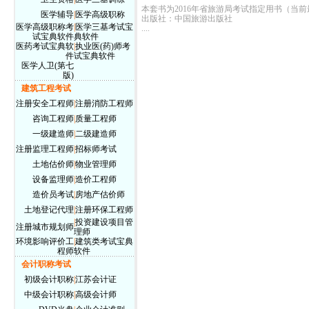
本套书为2016年省旅游局考试指定用书（当
医学辅导
|
医学高级职称
出版社：中国旅游出版社
医学高级职称考
|
医学三基考试宝
....
试宝典软件
典软件
医药考试宝典软
|
执业医(药)师考
件
试宝典软件
医学人卫(第七
版)
建筑工程考试
注册安全工程师
|
注册消防工程师
咨询工程师
|
质量工程师
一级建造师
|
二级建造师
注册监理工程师
|
招标师考试
土地估价师
|
物业管理师
设备监理师
|
造价工程师
造价员考试
|
房地产估价师
土地登记代理
|
注册环保工程师
|
投资建设项目管
注册城市规划师
理师
环境影响评价工
|
建筑类考试宝典
程师
软件
会计职称考试
初级会计职称
|
江苏会计证
中级会计职称
|
高级会计师