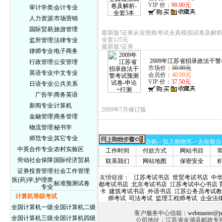
VIP 价：
90.00元
审计学类
|
会计专业
人力资源
|
市场营销
国际贸易
|
旅游管理
最新版!证券从业资格考试全真模拟试卷及解析
全套125元
监所管理
|
法律专业
最新版!证券....
律师专业
|
电子商务
2009年江苏省招录政法干警考
行政管理
|
公安管理
市场价：
50.00元
英语专业
|
中文专业
会员价：
40.00元
VIP 价：
37.50元
日语专业
|
公共关系
广告学
|
商务英语
新闻专业
|
计算机
2009年7月修订版
金融管理
|
商务管理
物流管理
|
秘书学
师范专业
|
其它专业
选购->加入购物车->去收银台
中英合作专业
|
农村实验区
工作时间
付款方式
网站书目
劳动社会保障
|
国际经济贸易
联系我们
网站地图
保密安全
证券投资管理
|
社会工作管理
友情链接
：
江苏考试书店
世贸考试书店
中
医(药)学,护理类
|
标准预测试卷
都考试书店
北京考试书店
江苏考试中心书店
专业
卡
建筑考试书店
外语书店
江苏公务员考试教
计算机等级考试
师考试
司法考试
监理工程师考试
企业法
全国计算机一级
|
全国计算机二级
客户服务中心信箱：
webmaster@js
全国计算机三级
|
全国计算机四级
公司地址：江苏省金湖县邮政专用信箱