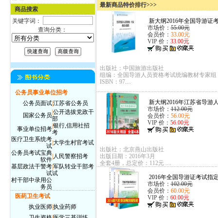
最新商品特价排行>>>
商品搜索
关键字词：
新大纲2016年全国导游证考
市场价：
55.00元
查询分类：
会员价：
33.00元
VIP 价：
33.00元
出版社：中国旅游出版社
组编：全国导游人员资格考试统编教材专家组
ISBN：97....
公务员事业单位招考
新大纲2016年江苏省导游人
公务员面试
|
江苏省公务员
市场价：
112.00元
|
公开选拔党政干
国家公务员
会员价：
56.00元
部
VIP 价：
56.00元
|
银行,信用社招
事业单位招考
考
医疗卫生系统考
|
大学生村官考试
试
出版社：北京燕山出版社
公务员考试宝典
|
人民警察招考
出版日期：2016年3月
软件
全套4册，总定价：112元 ....
基层政法干警考
|
军队转业干部考
试
试
2016年全国导游证考试指定
村干部中录用公
市场价：
102.00元
务员
会员价：
60.00元
医药卫生考试
VIP 价：
60.00元
执业医师
|
执业药师
卫生资格
|
医学三基训练