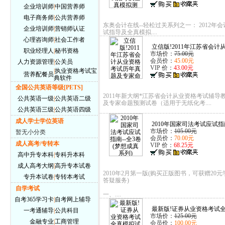
企业培训师
|
中国营养师
电子商务师
|
公共营养师
东奥会计在线--轻松过关系列之一： 2012年
企业培训师
|
营销师认证
试指导及全真模拟....
心理咨询师
|
社会工作者
立信版!2011年江苏省会计从
职业经理人
|
秘书资格
市场价：
75.00元
会员价：
45.00元
人力资源管理
|
公关员
VIP 价：
43.00元
|
执业资格考试宝
营养配餐员
典软件
全国公共英语等级[PETS]
2011年新大纲*江苏省会计从业资格考试辅导
公共英语一级
|
公共英语二级
及专家命题预测试卷（适用于无纸化考....
公共英语三级
|
公共英语四级
成人学士学位英语
2010年国家司法考试应试指南
市场价：
105.00元
暂无小分类
会员价：
70.00元
成人高考/专转本
VIP 价：
68.25元
高中升专本科
|
专科升本科
成人高考大纲
|
高升专本试卷
2010年2月第一版(购买正版图书，可获赠20
专升本试卷
|
专转本考试
答疑服务)
自学考试
一、....
自考365学习卡
|
自考网上辅导
最新版!证券从业资格考试全
一考通辅导
|
公共科目
市场价：
125.00元
金融专业
|
工商管理
会员价：
100.00元