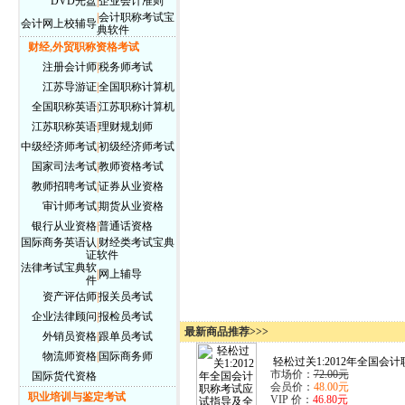
DVD光盘
|
企业会计准则
|
会计职称考试宝
会计网上校辅导
典软件
财经,外贸职称资格考试
注册会计师
|
税务师考试
江苏导游证
|
全国职称计算机
全国职称英语
|
江苏职称计算机
江苏职称英语
|
理财规划师
中级经济师考试
|
初级经济师考试
国家司法考试
|
教师资格考试
教师招聘考试
|
证券从业资格
审计师考试
|
期货从业资格
银行从业资格
|
普通话资格
国际商务英语认
|
财经类考试宝典
证
软件
法律考试宝典软
|
网上辅导
件
资产评估师
|
报关员考试
企业法律顾问
|
报检员考试
最新商品推荐>>>
外销员资格
|
跟单员考试
物流师资格
|
国际商务师
轻松过关1:2012年全国会计职
市场价：
72.00元
国际货代资格
会员价：
48.00元
职业培训与鉴定考试
VIP 价：
46.80元