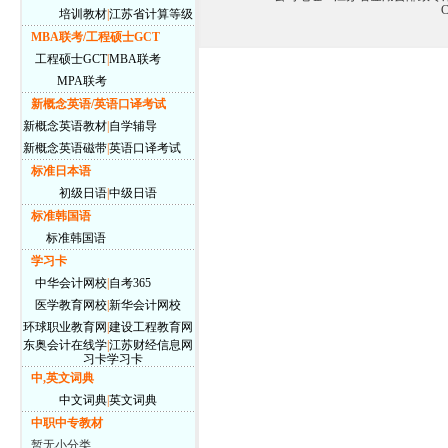
C
培训教材
|
江苏省计算等级
MBA联考/工程硕士GCT
工程硕士GCT
|
MBA联考
MPA联考
新概念英语/英语口译考试
新概念英语教材
|
自学辅导
新概念英语磁带
|
英语口译考试
标准日本语
初级日语
|
中级日语
标准韩国语
标准韩国语
学习卡
中华会计网校
|
自考365
医学教育网校
|
新华会计网校
环球职业教育网
|
建设工程教育网
东奥会计在线学
|
江苏财经信息网
习卡
学习卡
中,英文词典
中文词典
|
英文词典
中职中专教材
暂无小分类