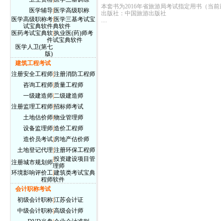
本套书为2016年省旅游局考试指定用书（当
医学辅导
|
医学高级职称
出版社：中国旅游出版社
医学高级职称考
|
医学三基考试宝
....
试宝典软件
典软件
医药考试宝典软
|
执业医(药)师考
件
试宝典软件
医学人卫(第七
版)
建筑工程考试
注册安全工程师
|
注册消防工程师
咨询工程师
|
质量工程师
一级建造师
|
二级建造师
注册监理工程师
|
招标师考试
土地估价师
|
物业管理师
设备监理师
|
造价工程师
造价员考试
|
房地产估价师
土地登记代理
|
注册环保工程师
|
投资建设项目管
注册城市规划师
理师
环境影响评价工
|
建筑类考试宝典
程师
软件
会计职称考试
初级会计职称
|
江苏会计证
中级会计职称
|
高级会计师