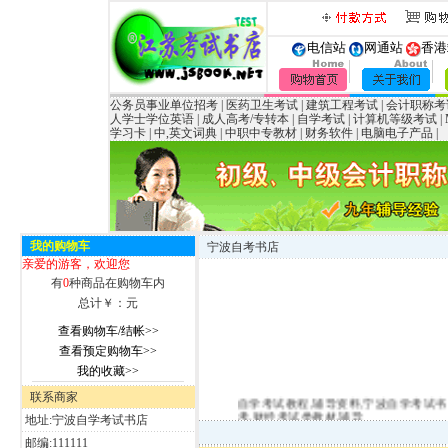
电信站
网通站
香港
公务员事业单位招考
|
医药卫生考试
|
建筑工程考试
|
会计职称考
人学士学位英语
|
成人高考/专转本
|
自学考试
|
计算机等级考试
|
学习卡
|
中,英文词典
|
中职中专教材
|
财务软件
|
电脑电子产品
|
我的购物车
宁波自考书店
亲爱的游客，欢迎您
有
0
种商品在购物车内
总计￥：
元
查看购物车/结帐>>
查看预定购物车>>
我的收藏>>
自学考试教程,辅导资料,宁波自学考试书店
联系商家
考,财经考试类教材,辅导
地址:宁波自学考试书店
邮编:111111