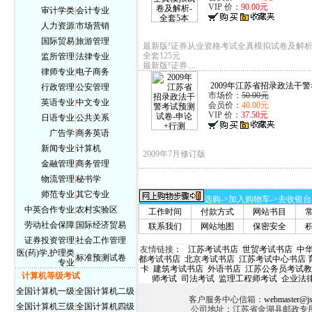
VIP 价：
90.00元
审计学类
|
会计专业
人力资源
|
市场营销
国际贸易
|
旅游管理
最新版!证券从业资格考试全真模拟试卷及解析
全套125元
监所管理
|
法律专业
最新版!证券....
律师专业
|
电子商务
2009年江苏省招录政法干警考
行政管理
|
公安管理
市场价：
50.00元
英语专业
|
中文专业
会员价：
40.00元
VIP 价：
37.50元
日语专业
|
公共关系
广告学
|
商务英语
新闻专业
|
计算机
2009年7月修订版
金融管理
|
商务管理
物流管理
|
秘书学
师范专业
|
其它专业
选购->加入购物车->去收银台
中英合作专业
|
农村实验区
工作时间
付款方式
网站书目
劳动社会保障
|
国际经济贸易
联系我们
网站地图
保密安全
证券投资管理
|
社会工作管理
友情链接
：
江苏考试书店
世贸考试书店
中
医(药)学,护理类
|
标准预测试卷
都考试书店
北京考试书店
江苏考试中心书店
专业
卡
建筑考试书店
外语书店
江苏公务员考试教
计算机等级考试
师考试
司法考试
监理工程师考试
企业法
全国计算机一级
|
全国计算机二级
客户服务中心信箱：
webmaster@js
全国计算机三级
|
全国计算机四级
公司地址：江苏省金湖县邮政专用信箱