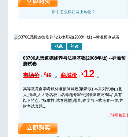
新手怎么样在网上购物？
03706思想道德修养与法律基础(2008年版) --标准预
测试卷
12
¥
¥
市场价
商城价
15
：
元
：
元
高等教育自学考试标准预测试卷(最新版) 本系列试卷由北
大,清华,人大等名校百名命题专家根据最新教材编写 具有
以下特点: *标准性:试卷题型,题量,难度与正式考卷一致,并
附考试真题...
[ 详细信息 ]