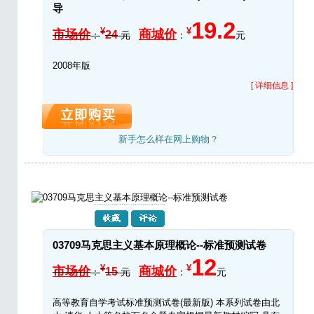
导
19.2
¥
¥
市场价
商城价
24
：
元
：
元
2008年版
[ 详细信息 ]
新手怎么样在网上购物？
03709马克思主义基本原理概论--标准预测试卷
12
¥
¥
市场价
商城价
15
：
元
：
元
高等教育自学考试标准预测试卷(最新版) 本系列试卷由北