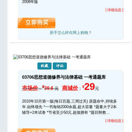
2008年版
[ 详细信息 ]
新手怎么样在网上购物？
03706思想道德修养与法律基础 一考通题库
29
¥
¥
市场价
商城价
39.6
：
元
：
元
2010年10月第一版(每日百题,三周过关) 原题命中,持续多
年.始终领先 *一书海纳2000余题,超大容量 *题量大于2本
辅导+2本试卷 *节省至少50元,超值拥有 *题目附教...
[ 详细信息 ]