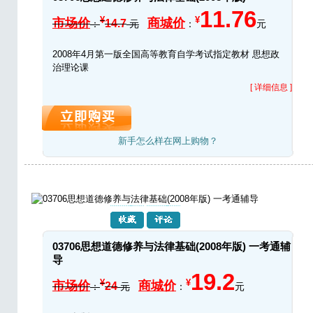
11.76
¥
¥
市场价
商城价
14.7
：
元
：
元
2008年4月第一版全国高等教育自学考试指定教材 思想政
治理论课
[ 详细信息 ]
新手怎么样在网上购物？
03706思想道德修养与法律基础(2008年版) 一考通辅
导
19.2
¥
¥
市场价
商城价
24
：
元
：
元