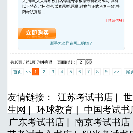
大,清华,人大等名校百名命题专家根据最新教材编写 具有
以下特点: *标准性:试卷题型,题量,难度与正式考卷一致,并
附考试真题...
[ 详细信息 ]
新手怎么样在网上购物？
共10页 / 第1页 74件商品 页面跳转：
首页
<<
1
2
3
4
5
6
7
8
9
>>
尾
友情链接：
江苏考试书店 |
世
生网 |
环球教育 |
中国考试书店
广东考试书店 |
南京考试书店 