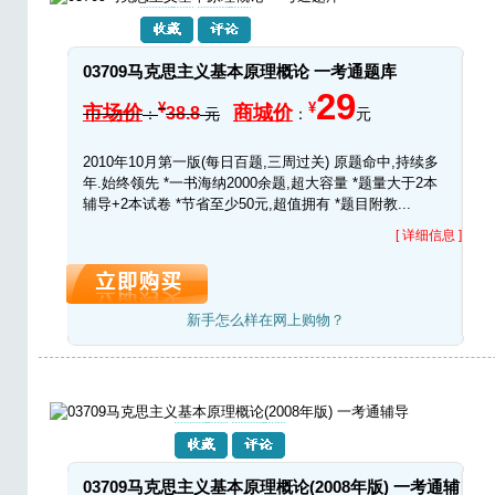
03709马克思主义基本原理概论 一考通题库
29
¥
¥
市场价
商城价
38.8
：
元
：
元
2010年10月第一版(每日百题,三周过关) 原题命中,持续多
年.始终领先 *一书海纳2000余题,超大容量 *题量大于2本
辅导+2本试卷 *节省至少50元,超值拥有 *题目附教...
[ 详细信息 ]
新手怎么样在网上购物？
03709马克思主义基本原理概论(2008年版) 一考通辅